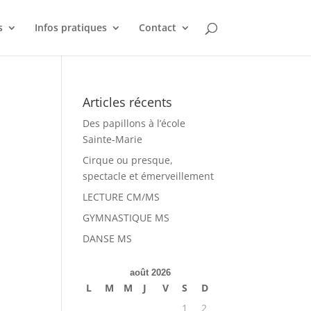
s
Infos pratiques
Contact
Articles récents
Des papillons à l’école
Sainte-Marie
Cirque ou presque,
spectacle et émerveillement
LECTURE CM/MS
GYMNASTIQUE MS
DANSE MS
août 2026
L
M
M
J
V
S
D
1
2