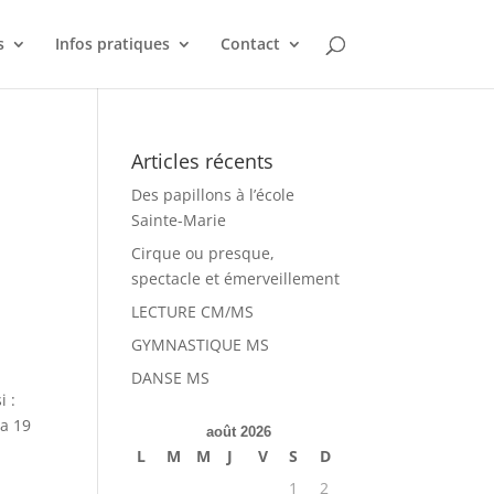
s
Infos pratiques
Contact
Articles récents
Des papillons à l’école
Sainte-Marie
Cirque ou presque,
spectacle et émerveillement
LECTURE CM/MS
GYMNASTIQUE MS
DANSE MS
i :
la 19
août 2026
L
M
M
J
V
S
D
1
2