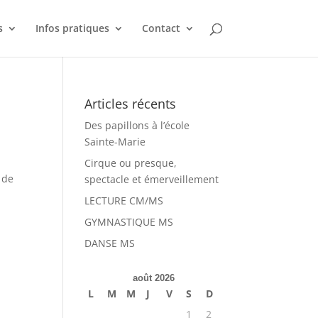
s
Infos pratiques
Contact
Articles récents
Des papillons à l’école
Sainte-Marie
Cirque ou presque,
 de
spectacle et émerveillement
LECTURE CM/MS
GYMNASTIQUE MS
DANSE MS
août 2026
L
M
M
J
V
S
D
1
2