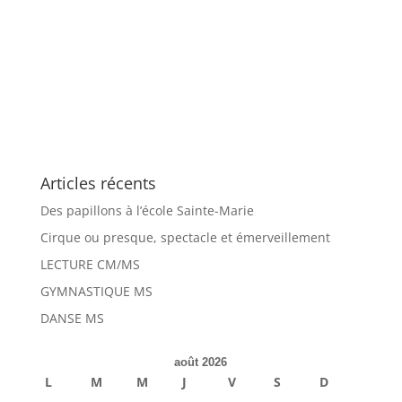
Articles récents
Des papillons à l’école Sainte-Marie
Cirque ou presque, spectacle et émerveillement
LECTURE CM/MS
GYMNASTIQUE MS
DANSE MS
août 2026
L
M
M
J
V
S
D